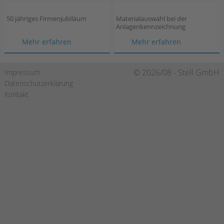
50 jähriges Firmenjubiläum
Materialauswahl bei der
Anlagenkennzeichnung
50
Materialau
Mehr erfahren
Mehr erfahren
jähriges
bei
Firmenjubiläum
der
Navigation
© 2026/08 - Stell GmbH
Impressum
Anlagenken
überspringen
Datenschutzerklärung
Kontakt
https://de-
https://www.xing.com/compa
https://de.linkedin.c
de.facebook.com/stellgmbh/
gmbh