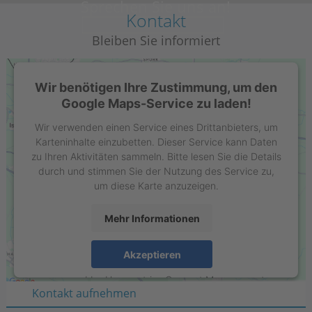
Sprechen Sie uns an!
Kontakt
KONTAKT
Bleiben Sie informiert
Wir benötigen Ihre Zustimmung, um den
Google Maps-Service zu laden!
Wir verwenden einen Service eines Drittanbieters, um
Karteninhalte einzubetten. Dieser Service kann Daten
zu Ihren Aktivitäten sammeln. Bitte lesen Sie die Details
durch und stimmen Sie der Nutzung des Service zu,
um diese Karte anzuzeigen.
Mehr Informationen
Stell GmbH
Raiffeisenring 35-37
Akzeptieren
D-46395 Bocholt
powered by
Usercentrics Consent Management
Kontakt aufnehmen
Platform