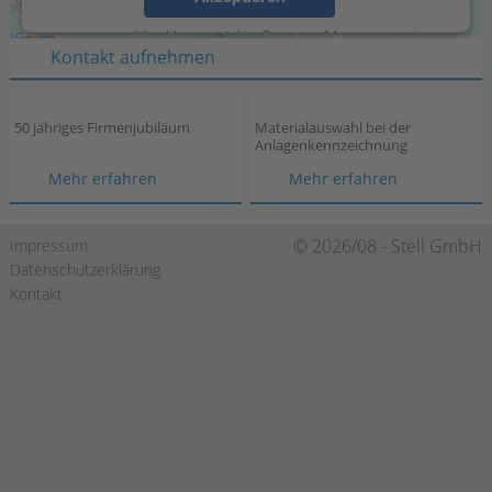
D-46395 Bocholt
powered by
Usercentrics Consent Management
Kontakt aufnehmen
Platform
50 jähriges Firmenjubiläum
Materialauswahl bei der
Anlagenkennzeichnung
50
Materialau
Mehr erfahren
Mehr erfahren
jähriges
bei
Firmenjubiläum
der
Navigation
© 2026/08 - Stell GmbH
Impressum
Anlagenken
überspringen
Datenschutzerklärung
Kontakt
https://de-
https://www.xing.com/compa
https://de.linkedin.c
de.facebook.com/stellgmbh/
gmbh