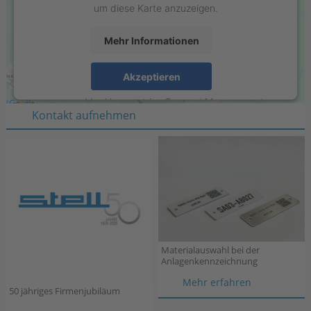
um diese Karte anzuzeigen.
Mehr Informationen
Stell GmbH
Raiffeisenring 35-37
Akzeptieren
D-46395 Bocholt
powered by
Usercentrics Consent Management
Kontakt aufnehmen
Platform
Materialauswahl bei der
Anlagenkennzeichnung
Materialau
Mehr erfahren
50 jähriges Firmenjubiläum
bei