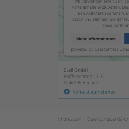
Wir verwenden einen Service 
Karteninhalte einzubetten. Di
Ihren Aktivitäten sammeln. Bi
durch und stimmen Sie der Nu
diese Karte a
Mehr Informationen
powered by
Usercentrics Con
Stell GmbH
Raiffeisenring 35-37
D-46395 Bocholt
Kontakt aufnehmen
Navigation
Impressum
Datenschutzerkläru
überspringen