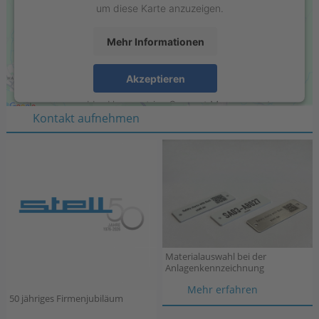
um diese Karte anzuzeigen.
Mehr Informationen
Stell GmbH
Raiffeisenring 35-37
Akzeptieren
D-46395 Bocholt
powered by
Usercentrics Consent Management
Kontakt aufnehmen
Platform
Materialauswahl bei der
Anlagenkennzeichnung
Materialau
Mehr erfahren
50 jähriges Firmenjubiläum
bei