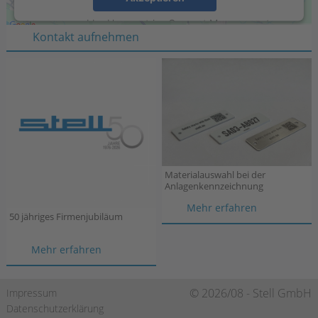
D-46395 Bocholt
powered by
Usercentrics Consent Management
Kontakt aufnehmen
Platform
Materialauswahl bei der
Anlagenkennzeichnung
Materialau
Mehr erfahren
50 jähriges Firmenjubiläum
bei
der
50
Mehr erfahren
Anlagenken
jähriges
Firmenjubiläum
Navigation
© 2026/08 - Stell GmbH
Impressum
überspringen
Datenschutzerklärung