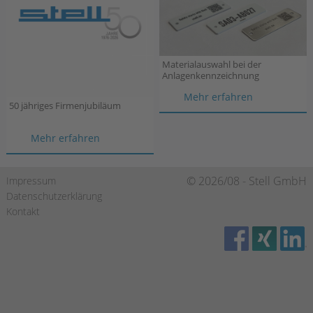
Materialauswahl bei der
Anlagenkennzeichnung
Materialau
Mehr erfahren
50 jähriges Firmenjubiläum
bei
der
50
Mehr erfahren
Anlagenken
jähriges
Firmenjubiläum
Navigation
© 2026/08 - Stell GmbH
Impressum
überspringen
Datenschutzerklärung
Kontakt
https://de-de.facebook.com/stellgmbh/
https://www.xing.com/companies/stellgmbh
https://de.linkedin.com/company/stell-gmbh