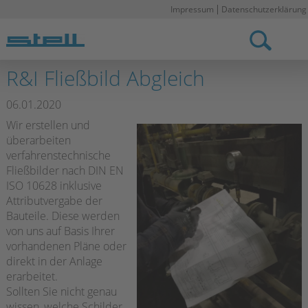
Impressum
Datenschutzerklärung
Stell DE
R&I Fließbild Abgleich
06.01.2020
Wir erstellen und
überarbeiten
verfahrenstechnische
Fließbilder nach DIN EN
ISO 10628 inklusive
Attributvergabe der
Bauteile. Diese werden
von uns auf Basis Ihrer
vorhandenen Pläne oder
direkt in der Anlage
erarbeitet.
Sollten Sie nicht genau
wissen, welche Schilder