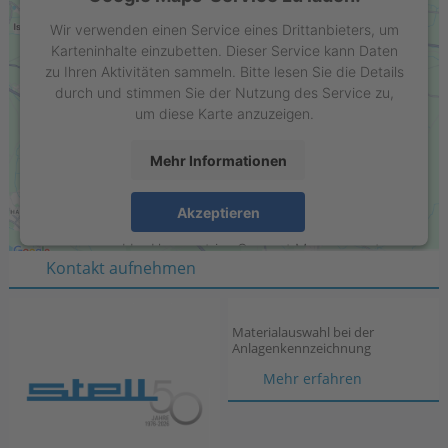
Wir verwenden einen Service eines Drittanbieters, um
Karteninhalte einzubetten. Dieser Service kann Daten
zu Ihren Aktivitäten sammeln. Bitte lesen Sie die Details
durch und stimmen Sie der Nutzung des Service zu,
um diese Karte anzuzeigen.
Mehr Informationen
Stell GmbH
Raiffeisenring 35-37
Akzeptieren
D-46395 Bocholt
powered by
Usercentrics Consent Management
Kontakt aufnehmen
Platform
Materialauswahl bei der
Anlagenkennzeichnung
Materialau
Mehr erfahren
bei
der
Anlagenken