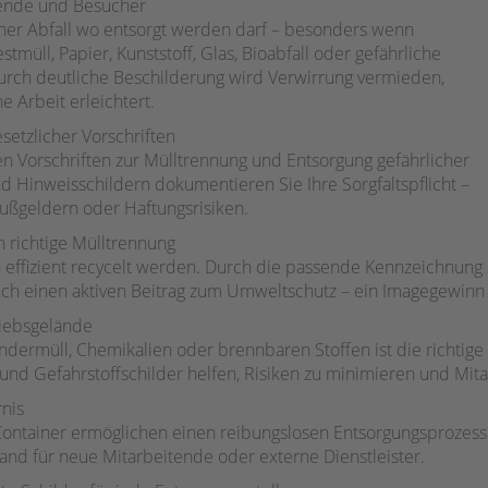
itende und Besucher
welcher Abfall wo entsorgt werden darf – besonders wenn
tmüll, Papier, Kunststoff, Glas, Bioabfall oder gefährliche
urch deutliche Beschilderung wird Verwirrung vermieden,
e Arbeit erleichtert.
setzlicher Vorschriften
en Vorschriften zur Mülltrennung und Entsorgung gefährlicher
nd Hinweisschildern dokumentieren Sie Ihre Sorgfaltspflicht –
ußgeldern oder Haftungsrisiken.
 richtige Mülltrennung
n effizient recycelt werden. Durch die passende Kennzeichnung s
auch einen aktiven Beitrag zum Umweltschutz – ein Imagegewin
riebsgelände
dermüll, Chemikalien oder brennbaren Stoffen ist die richtige
nd Gefahrstoffschilder helfen, Risiken zu minimieren und Mita
rnis
Container ermöglichen einen reibungslosen Entsorgungsprozess. 
nd für neue Mitarbeitende oder externe Dienstleister.