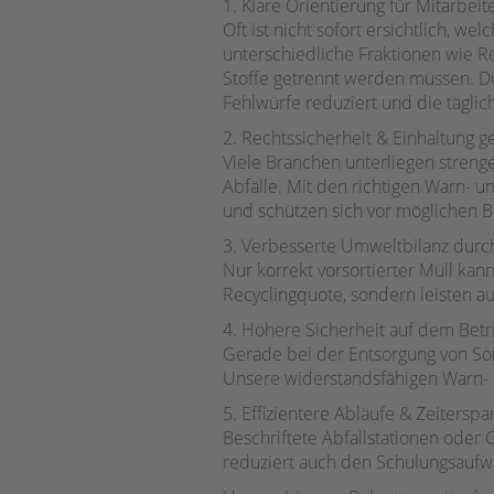
1. Klare Orientierung für Mitarbe
Oft ist nicht sofort ersichtlich, 
unterschiedliche Fraktionen wie Res
Stoffe getrennt werden müssen. D
Fehlwürfe reduziert und die täglich
2. Rechtssicherheit & Einhaltung ge
Viele Branchen unterliegen streng
Abfälle. Mit den richtigen Warn- u
und schützen sich vor möglichen B
3. Verbesserte Umweltbilanz durch
Nur korrekt vorsortierter Müll kan
Recyclingquote, sondern leisten 
4. Höhere Sicherheit auf dem Bet
Gerade bei der Entsorgung von Son
Unsere widerstandsfähigen Warn- u
5. Effizientere Abläufe & Zeiterspa
Beschriftete Abfallstationen oder 
reduziert auch den Schulungsaufwa