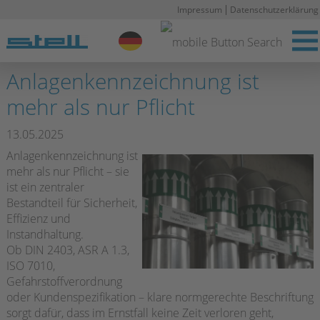
Impressum
Datenschutzerklärung
Stell DE
Anlagenkennzeichnung ist
mehr als nur Pflicht
13.05.2025
Anlagenkennzeichnung ist
mehr als nur Pflicht – sie
ist ein zentraler
Bestandteil für Sicherheit,
Effizienz und
Instandhaltung.
Ob DIN 2403, ASR A 1.3,
ISO 7010,
Gefahrstoffverordnung
oder Kundenspezifikation – klare normgerechte Beschriftung
sorgt dafür, dass im Ernstfall keine Zeit verloren geht,