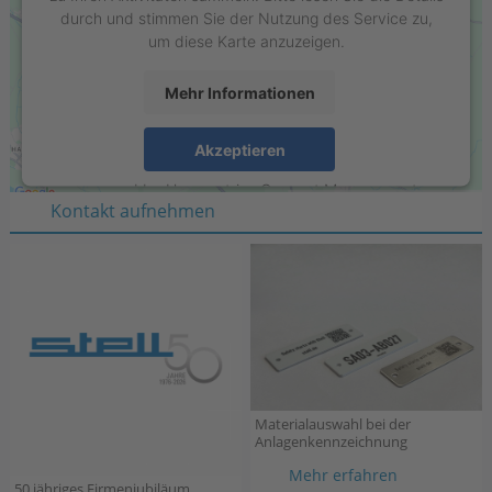
durch und stimmen Sie der Nutzung des Service zu,
um diese Karte anzuzeigen.
Mehr Informationen
Stell GmbH
Raiffeisenring 35-37
Akzeptieren
D-46395 Bocholt
powered by
Usercentrics Consent Management
Kontakt aufnehmen
Platform
Materialauswahl bei der
Anlagenkennzeichnung
Materialau
Mehr erfahren
50 jähriges Firmenjubiläum